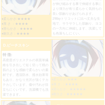
が伸び縮みする事で伸縮する事に
より弾力が有り柔らかく気持ちの
良い肌触りがあげられます。
2Wayトリコットに比べ丈夫な生
♦柔らかさ:★★★★
地で、サラサラした肌触り、ヨコ
♦厚 さ ：★★★★
の一方向に伸縮します、洗濯して
♦滑らかさ：★★★★
も色落ちしにくい。
♦耐久さ：★★★★
D.ピーチスキン
特 徴:
高密度ポリエステルの表面単繊
維を引き出して短く切って桃の
肌のような感触で柔らかいの素
材です。透湿防水、撥水効果等
♦柔らかさ:★★★
もあり。かなり光沢が強くテカ
♦厚 さ ：★★★★
テカしています、傷や汚れが目
♦滑らかさ：★★★★★
立ちにくいです。洗濯機でも洗
♦耐久さ：★★★★★
濯できます。