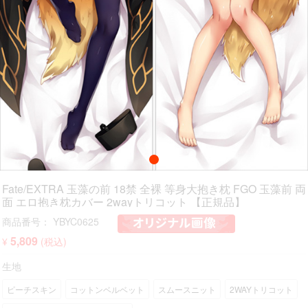
Fate/EXTRA 玉藻の前 18禁 全裸 等身大抱き枕 FGO 玉藻前 両
面 エロ抱き枕カバー 2wayトリコット 【正規品】
商品番号： YBYC0625
5,809
¥
(税込)
生地
ピーチスキン
コットンベルベット
スムースニット
2WAYトリコット